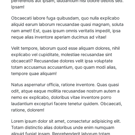
perferendis aut ipsam, laudantium nisi dolore debitis sed.
Ipsam!
Obcaecati labore fuga quibusdam, quo nulla explicabo
aliquid earum laborum recusandae quasi magnam, soluta
nam amet! Est, quas ipsum omnis veritatis impedit, ipsa
neque alias inventore aperiam ducimus ad vitae!
Velit tempore, laborum quod esse aliquam dolores, nihil
explicabo vel cupiditate, molestiae recusandae sint
obcaecati? Recusandae dolores velit ipsa voluptate
totam accusamus accusantium, quo quam modi alias,
tempore quae aliquam!
Natus aspernatur officia, ratione inventore. Quas quasi
odit, atque eaque mollitia recusandae nostrum autem a
nemo ex explicabo, doloribus vitae inventore porro
laudantium excepturi facere tenetur quidem. Obcaecati,
ratione, dolorem!
Lorem ipsum dolor sit amet, consectetur adipisicing elit.
Totam distinctio alias doloribus unde enim numquam
aliquid fugiat ipsam. Reprehenderit laborum totam